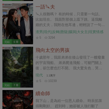
半晌，彈幕有人緩緩打出一行字。 【主
一語🔪夫
播，三屍路……沒有 68 號。】
🔪人很難嗎？ 有的時候，只需要一句話。
比如現在。 我面對那個上躥下跳、逼我離
婚的丈夫，我附在他耳邊，輕輕說了一句
話。 下一秒，他發瘋一樣衝到民政局的頂
渣男|現代|反轉|懸疑|腦洞|大女主|現實情感
9
樓，扒開窗戶跳了下去，摔成一灘肉泥。
5
3294
他的幾十個小目標，全部留給了我這個黃臉
完結
6 章
婆。
飛向太空的男孩
十歲那年，我跟弟弟在後山發現了一艘廢棄
的宇宙飛船。 弟弟爬進飛船，可艙門關上
後，卻怎麼也打不開。 我大驚失色，哭著
喊來了爸媽。 可當艙門再次被開啟，裡面
現代
1.1萬字
卻空空如也。 弟弟在飛船裡消失了。
5
10239
完結
7 章
續命師
我下山，是為給一位恩人續命。 時辰掐算
得剛剛好。 趕到時，她卻被人強行斷了