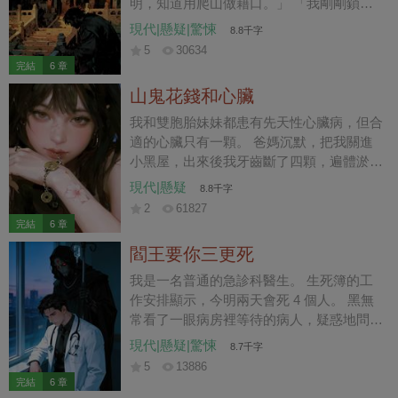
明，知道用爬山做藉口。」 「我剛剛鎖門
了，她逃不了，外面有口井，待會錘爛她腦
現代|懸疑|驚悚
8.8千字
袋再拋下去。」 我聽得毛骨悚然，悄悄躲
5
30634
到土地神的背後點香祭拜。 他們不知道，
完結
6 章
我老家就在這邊。 他們也不知道，我們這
山鬼花錢和心臟
邊的土地神，不是神，是鬼。
我和雙胞胎妹妹都患有先天性心臟病，但合
適的心臟只有一顆。 爸媽沉默，把我關進
小黑屋，出來後我牙齒斷了四顆，遍體淤
青。 我終于鬆口，簽下轉讓心臟的協議
現代|懸疑
8.8千字
書。 可他們不知道，我鬆口不是因為我被
2
61827
打怕了。 是因為我左手戴的山鬼花錢毫無
完結
6 章
徵兆地裂了。 山鬼花錢，是我奶奶單獨留
閻王要你三更死
給我的。 花錢裂，大難臨頭也。
我是一名普通的急診科醫生。 生死簿的工
作安排顯示，今明兩天會死 4 個人。 黑無
常看了一眼病房裡等待的病人，疑惑地問
道： 「也沒什麼重病人啊。」 「一個感
現代|懸疑|驚悚
8.7千字
冒、一個換藥、一個胃疼。」 「還有一個
5
13886
都住 2 天了，平穩得很。」 「說不定，死
完結
6 章
的不是你們科的，我去別處看看。」 我卻