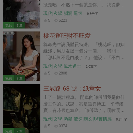
搬走吧，不然下一個就是你。」 我從夢裡
驚醒。 下一秒，我的窗前多出一張鬼臉。
現代|玄學|腦洞|驚悚
9.8千字
樓上的鄰居竟然吊死在我的窗前。 第二天
5
5223
晚上，男友擔心我害怕，執意要來陪我。
完結
7 章
流浪貓再次入夢，它大驚失色： 「怎麼還
桃花運旺財不旺愛
沒有搬走？現在你身邊有兩隻鬼了。」
算命先生說我體質特殊。 「桃花旺，但姻
緣淺，男朋友談一個分一個。」 我問：
「那我豈不是白談了？」 他說：「不白
談。你財運好，分一個富一次，錢大多從前
現代|玄學|風水道士
1.0萬字
任口袋裡來。」 我當時不信，發誓要找到
5
2808
真愛。 但沒想到一一 算命先生說的「體質
完結
7 章
特殊」， 不只影響我自己。 還有我的前任
三屍路 68 號：紙童女
們。
上了一輛計程車。 開車的師傅問我是做什
麼工作的。我說，我是靈異博主，平時鑑
寶，有時候也算命。 師傅聽了，嘎吱嘎吱
地笑。他又問： 「姑娘，那你算算，我們
現代|玄學|懸疑|驚悚|爽文|現實情感
9.7千字
現在在哪?」 我看了一眼窗外商鋪的門牌，
5
9374
疑惑。 「三屍路……68 號?」 一片死寂。
完結
7 章