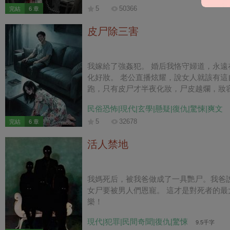
5
50366
完結
6 章
皮尸除三害
我嫁給了強姦犯。 婚后我恪守婦道，永
化好妝。 老公直播炫耀，說女人就該有這
跑，只有皮尸才半夜化妝，尸皮越爛，妝
我捂臉詭笑。 啊呀，忘了遮瑕，尸斑怎麼
民俗恐怖|現代|玄學|懸疑|復仇|驚悚|爽文
5
32678
完結
6 章
活人禁地
我媽死后，被我爸做成了一具艷尸。我爸
女尸要被男人們恩寵。 這才是對死者的
樂！
現代|犯罪|民間奇聞|復仇|驚悚
9.5千字