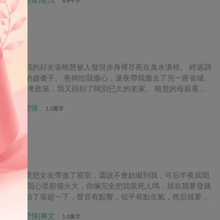
8.6千字
24713
的裙子
年級時，我的好友張曉慧被人發現赤身裸🍑死在臭水溝裡。 經過調
手是村裡的趙傻子。 爸媽怕我傷心，連夜帶我搬去了另一座省城。
年後，因為高考政策，我又回到了闊別已久的老家。 曉慧的母親看到
瘋癲癲地哭號：「曉慧？曉慧！」 已經出獄的趙傻子看到我，笑著
疑|復仇|驚悚
1.2萬字
「曉慧，曉慧！」 村長 90 多歲的老父親看到我直挺挺倒下，嘴裡
31091
：「曉慧！曉慧！」
寢室
張超晚上竟把女友帶進了寢室，還說不會妨礙到我，可后半夜就開
吱嘎…… 我心里那個火大，你倆完全把我當死人嗎，就在我要發飆
，那女的拍了張超一下，聲音有點響，似乎有點生氣，然后就要下
因為在上鋪，下床的聲音有點響。 張超壓低聲音讓她輕點。 可那女
園|復仇|驚悚|爽文
1.0萬字
不聽，很不爽地去了衛生間，我躲在被窩里好想笑。 也不知道她去