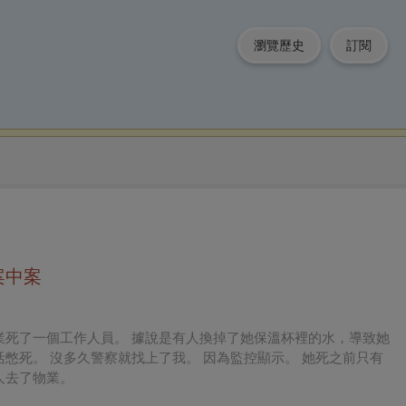
瀏覽歷史
訂閱
案中案
業死了一個工作人員。 據說是有人換掉了她保溫杯裡的水，導致她
活憋死。 沒多久警察就找上了我。 因為監控顯示。 她死之前只有
人去了物業。