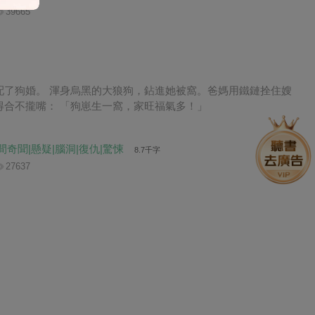
39665
反正蹲了個把小時才回來。 我是沒睡著，可張超早就鼾聲四起了。
回來后，并沒有第一時間爬上去，竟站在了我床尾。 我沒有動，心
讓你發現我沒睡，怕你不好意思，難為情。 可漸漸地，我感覺她朝
了兩步，好像在看我。 眼下正值最熱的暑期，雖然寢室里開著空
仍舊有點燥，我也習慣性地沒有全蓋被子。 大概過了十幾分鐘，我
了爬床聲，真不知道她剛才在看什麼。 這一晚就這樣迷迷糊糊地過
配了狗婚。 渾身烏黑的大狼狗，鉆進她被窩。爸媽用鐵鏈拴住嫂
 我想著次日一定要跟張超講清楚，絕不能讓她女朋友再在這里過夜
得合不攏嘴： 「狗崽生一窩，家旺福氣多！」
由于疫情原因，原則上暑期所有同學都必須離校，但我和張超離家太
一趟很不方便，就寫了申請，學校才特批我們留校。 這留女友過夜
間奇聞|懸疑|腦洞|復仇|驚悚
8.7千字
知道，可不是開玩笑的，保不齊要受處分。 可沒想到次日，張超突
27637
我，他老家出事了，他爸運木頭進城翻了車，得馬上回老家一趟。
把他女人交給我，讓我照看幾天。 聽到他說這話，我都懵了，你走
把你女友交給我？依舊留在寢室？先不說會不會被學校查到，關鍵
的我們住一個寢室，你就不怕你頭頂綠成一片。