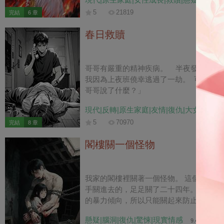
上，她確實不記得了。
5
21819
完結
6 章
春日救贖
哥哥有嚴重的精神疾病。 半夜發瘋砍死
我因為上夜班僥幸逃過了一劫。 可事後警
哥哥說了什麼？」
現代|反轉|原生家庭|友情|復仇|大女主|現
5
70970
完結
8 章
閣樓關一個怪物
我家的閣樓裡關著一個怪物。 這個怪物
手關進去的，足足關了二十四年。 父母
的暴力傾向，所以只能關起來防止他傷害
間，哥哥卻一把捂住了我的嘴巴，一臉恐
懸疑|腦洞|復仇|驚悚|現實情感
9.4千字
的父母。