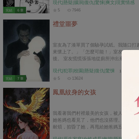
現代|懸疑|腦洞|復仇|驚悚|爽文|現實情感
挑眉，摸了摸自己蠟白的臉。 哎喲，好像
5
7946
完結
6 章
禮堂噩夢
室友為了湊單買了個驗孕試紙。我隨口打
來懷上了。」「怎麼可能！」室友大笑，「姐母
後。 室友慌慌張張地從廁所沖出來，抓住
看，這是不是兩條槓？」
現代|犯罪|校園|懸疑|復仇|驚悚
1.1萬字
5
13624
完結
7 章
鳳凰紋身的女孩
我看著我們村裡最美的女孩，被人拖小巷
她爸媽也看見了，他們也沒搭理。 女孩在
耐煩，掐昏了她，再甩給她爸媽五十塊錢
地走到小流氓身邊，溫柔地告訴他別整天
現代|原生家庭|女性成長|救贖|懸疑|復仇|