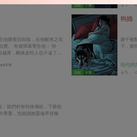
1
干啥，
完結
7 章
那女的
狗婚
想不能
我走近
調，但
遠在他睡覺后卸妝，在他醒來之前
才聽到
嫂子被
自覺。 有個彈幕警告他： 快
去了。
子，樂
容越厚，離換皮吃人也不遠了！
了。 
出來了。
遠，回
現代|民
9.6千字
被校方
5
然告訴
完結
6 章
然后想
了，你
大夏天
說：我們村有特殊傳統，下葬前
最大尊重，也能讓她靈魂早登極