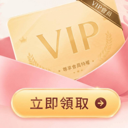
9.2千字
5
完結
6 章
哭泣
了爸媽後，又從五樓跳了下去。
小學一
察卻問我。 「昨晚你到底跟你
查，兇
12 
我，瘋
實情感
現代|懸
1.1萬字
招手：
5
唸叨著
完結
8 章
奪命
是我的親生哥哥，他是被我父母親
我同學
告訴我，哥哥腦子有病，還有嚴重
始吱嘎
別人。 但一次我不小心進入了房
的時候
懼的告訴我，那兩人不是我真正
床。 
現代|校
的完全