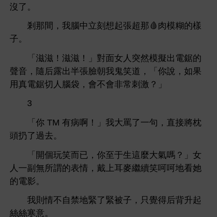
沒
。
剎
，
刻
起張超
🩸肉模糊
樣
子。
「滋滋！滋滋！」對面女
突然模擬
鋸
音，隨后
半張
朝
鬼笑
，「
，如果
用真
鋸切
袋，
非常刺激？」
3
「
TM
病啊！」
罵
句，直接將枕
扔
過
。
「
個玩笑而已，
至于
麼
嗎？」女
副無所謂
表
，戴
麥繼續笑呵呵
。
則
自禁
緊
緊被子，只
得后背
起
絲絲寒
。