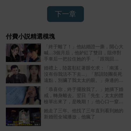
下一章
付費小説精選模塊
「終于離了！」他結婚證一撕，開心大
喊…3個月后，他妒紅了雙目，阻停對
手車后一把拉住她的手，「跟我回
家！」
婚禮上，陸叢彰紅著眼乞求：「南溪，
沒有你我活不下去...」「那請陸團長死
遠點，別臟了我太太的眼。」身邊的男
人微微一笑。
「恭喜你，終于擺脫我了。」她摘下婚
戒，轉身離去。翌日「先生，太太的體
檢單出來了，是晚期！」他心口一窒，
拔腿追去。
她走了三年。他找了三年直到看到她的
新婚照全城播放，他瘋了