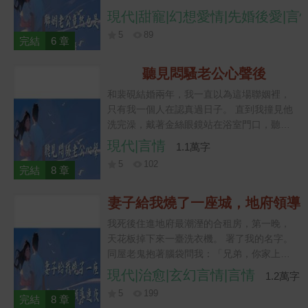
「魅魔能餓多久」和「遺囑模板」。 直到公
現代|甜寵|幻想愛情|先婚後愛|言
司酒會那晚，他的西褲裡鑽出一條漆黑的尾
5
89
巴，勾住我的腳踝。 我盯著那條比我尾巴粗
完結
6 章
一圈的東西，腦子當場空了。 祁煥看見我藏
不住的小尾巴，臉色比酒還難喝：「你怎麼
聽見悶騷老公心聲後
也是？」 我一把揪住他的尾巴尖：「這句話
和裴硯結婚兩年，我一直以為這場聯姻裡，
該我問，你裝人裝得挺像啊，老公。」
只有我一個人在認真過日子。 直到我撞見他
洗完澡，戴著金絲眼鏡站在浴室門口，聽見
他心裡瘋狂喊： 「老婆怎麼還不撲過來？我
現代|言情
1.1萬字
準備了三天的腹肌，她怎麼只關心我會不會
5
102
摔倒？」 我才知道，外人口中冷得像塊冰的
完結
8 章
裴總，私底下早把追妻攻略翻爛了。 可當我
剛想逗逗他，那道心聲忽然委屈起來：「她
妻子給我燒了一座城，地府領導
是不是嫌我太悶，不想要我了？」
連夜請我去管賬
我死後住進地府最潮溼的合租房，第一晚，
天花板掉下來一臺洗衣機。 署了我的名字。
同屋老鬼抱著腦袋問我：「兄弟，你家上墳
是按批發市場進貨嗎？」 我還沒弄明白，第
現代|治愈|玄幻言情|言情
1.2萬字
二天整條忘川支巷被一座紙紮小城佔滿，城
5
199
門上掛著我老婆親筆寫的牌子：杜衡專用，
完結
8 章