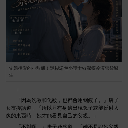
先婚後愛的小甜餅！迷糊慫包小護士vs潔癖冷漠禁欲醫
生
」
「因為洗漱
化妝，也都
用到鏡子。」唐子
女友接話
，「所以只
邊
現鏡子或能反射
像
，
才能
見自己
父親。」
「
對啊。」唐子疑惑
，「
父親