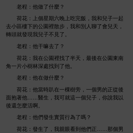
老程：
什麼？
荷
：
個
期
完飯，
兒子
起
區
公園裡散步，
別
聊
兒
，
轉
就
現
兒子
見
。
老程：
干嘛
？
荷
：
公園裡
半
，最
公園
角
片
林
處
到
。
老程：
什麼？
荷
：
當
趴
棵
旁，
個男
正從
面抱著
……醫
，
就
個兒子，
以
還
麼活啊。
老程：
們
實質
為
嗎？
荷
：
，
親
到
們正……
個男