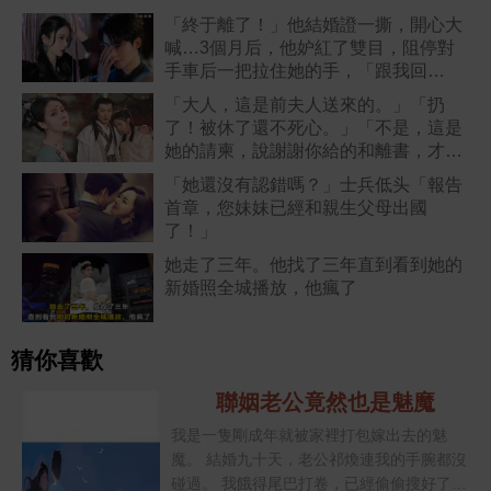
「終于離了！」他結婚證一撕，開心大
喊…3個月后，他妒紅了雙目，阻停對
手車后一把拉住她的手，「跟我回
家！」
「大人，這是前夫人送來的。」「扔
了！被休了還不死心。」「不是，這是
她的請柬，說謝謝你給的和離書，才讓
她嫁的風光」
「她還沒有認錯嗎？」士兵低头「報告
首章，您妹妹已經和親生父母出國
了！」
她走了三年。他找了三年直到看到她的
新婚照全城播放，他瘋了
猜你喜歡
聯姻老公竟然也是魅魔
我是一隻剛成年就被家裡打包嫁出去的魅
魔。 結婚九十天，老公祁煥連我的手腕都沒
碰過。 我餓得尾巴打卷，已經偷偷搜好了