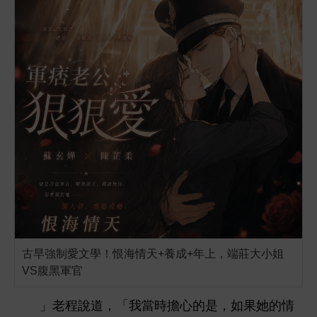
古早強制愛文學！恨海情天+養成+年上，端莊大小姐
VS腹黑軍官
」老程
，「
當
擔
，如果