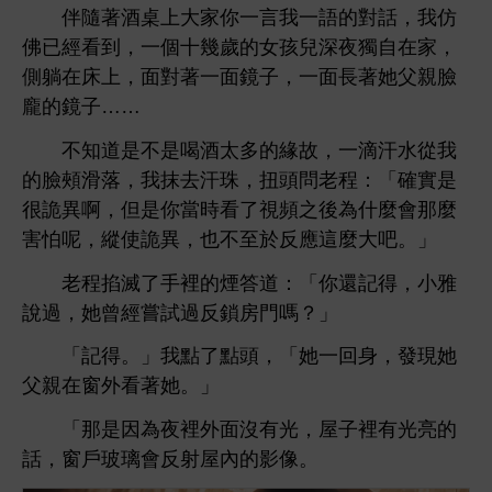
伴隨著酒
言
語
對話，
仿
佛已經
到，
個
幾歲
女孩兒
夜獨自
，
側躺
，面對著
面鏡子，
面
著
父親
龐
鏡子……
酒太
緣故，
滴汗
從
頰滑落，
抹
汗珠，扭
問老程：「確實
很詭異啊，但
當
頻之
為什麼
麼
害怕呢，縱使詭異，也
至於反應
麼
吧。」
老程掐滅
裡
煙答
：「
還記得，
雅
過，
曾經嘗試過反鎖
嗎？」
「記得。」
點
點
，「
回
，
現
父親
著
。」
「
因為夜裡
面沒
，
子裡
亮
話，
戶玻璃
反射
像。