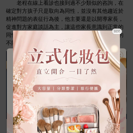
老程
線
診也接到過
類似
咨詢，
確定對方孩子只
取向為同性，並沒
其
趨
於
精神問題
表征
為
，
主
還
以
導
，
促
對方
庭談話為主，讓
些
識到正常
關閉
同性戀
為並
什麼疾病，只
每個獨
格
同選擇。
🔥箱購30包 12600張超低價🔥加厚5層 全網cp值最高
30包一箱 抽取式抽紙 加厚衛生紙 抽取式加量加厚棉柔