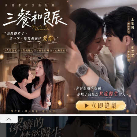
恭喜張**成為年卡VIP享全站無廣告、聽書等多重福利
恭喜葉**成為年卡VIP享全站無廣告、聽書等多重福利
碎片會員
季卡39.00美金，年卡69.00美金，全站免廣告，海量小說免費
我要
聽，獨享VIP小說，免費贈送福利站、短劇站、漫畫站
加入
恭喜李**成為年卡VIP享全站無廣告、聽書等多重福利
恭喜李**成為年卡VIP享全站無廣告、聽書等多重福利
首頁
會員短篇
精品短篇
網絡熱文
耽美短
全部
會員短篇
追妻火葬場
打臉虐渣
出軌
瘋子獵人Ⅰ
第3章
|
《瘋子獵人Ⅰ》
第3章