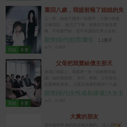
閒鬼免進。 城隍爺帶著財司、判司堵在門
口，臉色青得像剛從冰櫃裡撈出來。 「你老
重回八歲，我提前報了姐姐的失
婆還打算給你寄什麼！」
蹤案
上一世，姐姐下樓拿一份夜宵，七個小時後
才被找到。 她活了下來，卻再也不敢坐電
梯，不敢聽門鈴，也不肯讓陌生男人走到她
身後。 四年後，她從康復中心的六樓跳了下
親情|現代|犯罪|重生
1.1萬字
去。 媽媽病倒，爸爸在追責的路上出了車
5
803
禍。最後只剩我一個人，抱著姐姐沒來得及
完結
8 章
送出的生日禮物，走進江裡。 意識重新浮上
來時，我回到了八歲那晚。 姐姐正彎腰穿
父母把我賣給債主那天
鞋，手機裡的人催她下樓取餐。 我搶過手
弟弟訂婚宴上，母親將一份《自願贈與協
機，先按了三個數字。 「警察叔叔，我姐姐
議》拍到我面前。 房子、商標、公司股份，
快要失蹤了。」
全要轉給弟弟。 父親又指著對面四十八歲的
經銷商：“羅總願意出五百萬娶你，正好替你
親情|現代|女性成長|家庭|大女主
弟填賬。” 我不肯籤，弟弟當眾摔了杯子。
5
401
“姐，你欠我一條命，也該還了。” 我看著這
完結
8 章
群家人，笑著撥通審計組電話。 “凍結所有賬
戶。” “從今天起，誰偷的錢，誰自己還。”
大糞的朋友
我有個同學,她奶奶是挑大糞的。 沒人跟她