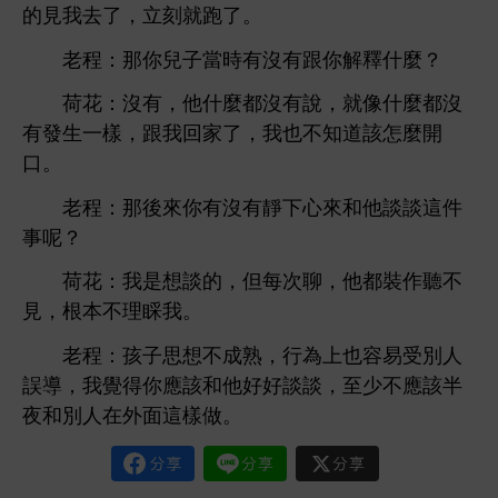
見
，
刻就
。
老程：
兒子當
沒
跟
解釋什麼？
荷
：沒
，
什麼都沒
，就像什麼都沒
樣，跟
回
，
也
該
麼
。
老程：
沒
談談
件
事呢？
荷
：
談
，但每次聊，
都裝作
見，根本
理睬
。
老程：孩子
成熟，
為
也容易受別
誤導，
得
應該
好好談談，至
應該半
夜
別
面
樣
。