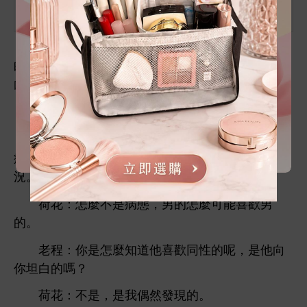
紙巾
所以當
老程
到
臺推送
條線
咨詢
，第
到
還
該如何
慰勸導
位網名
叫荷
。
荷
：醫
，
兒子
男
，
該
麼辦？
老程：
好，請先
著急，
同性並非
病態
理，
以先
兒子
詳細
況。
荷
：
麼
病態，男
麼
能
男
。
老程：
麼
同性
呢，
向
坦
嗎？
荷
：
，
偶然
現
。