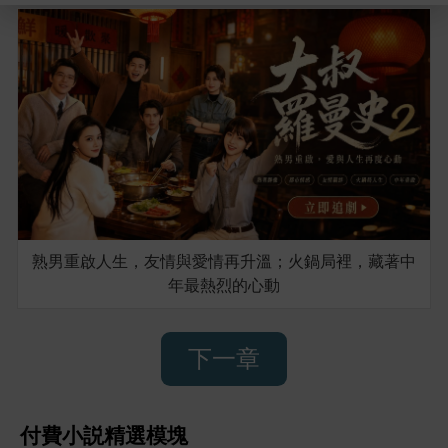
熟男重啟人生，友情與愛情再升溫；火鍋局裡，藏著中
年最熱烈的心動
下一章
付費小説精選模塊