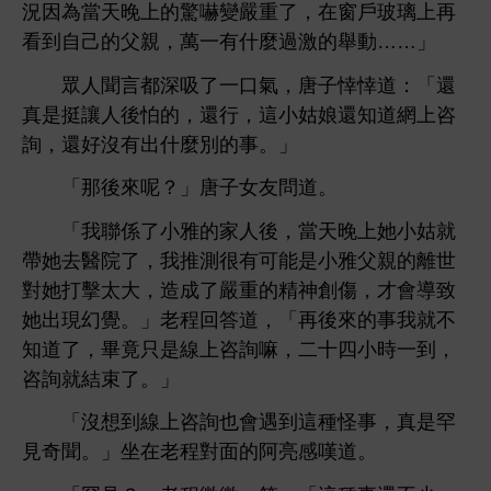
況因為當
驚嚇變嚴
，
戶玻璃
再
到自己
父親，萬
什麼過激
舉
……」
眾
聞言都
吸
，唐子悻悻
：「還
真
挺讓
怕
，還
，
姑娘還
網
咨
詢，還好沒
什麼別
事。」
「
呢？」唐子女友問
。
「
聯係
雅
，當
姑就
帶
醫院
，
推測很
能
雅父親
世
對
打擊太
，造成
嚴
精神創傷，才
導致
現
。」老程回答
，「再
事
就
，畢竟只
線
咨詢嘛，
到，
咨詢就結束
。」
「沒
到線
咨詢也
遇到
種怪事，真
罕
見奇聞。」
老程對面
阿亮
嘆
。