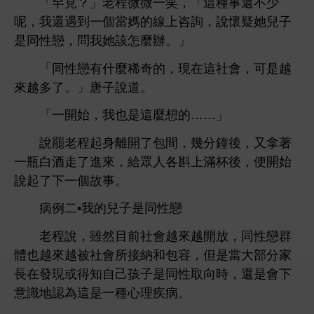
「罕見？」老程微微
笑，「
種事還
呢，
還遇到
個當媽
線
咨詢，
懷疑
兒子
同性戀，問
該
麼辦。」
「同性戀
什麼稀奇
，現
社
，
越
越
。」唐子
。
「
始，
也
麼
……」
罷老程起
包
，幾分鐘
，又拿著
瓶
酒
，
眾
各斟
滿杯
，便
始
起
個故事。
病例
•
兒子
同性戀
老程
，雖然目
社
越
越
放，同性戀群
也越
越被社
所接納
包容，但
當
部分
現或得
自己孩子
同性取向
，還
識
認為
種
理疾病。