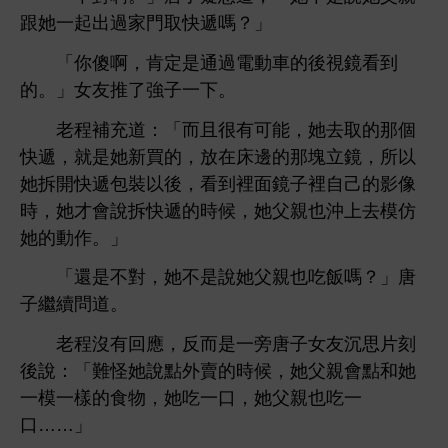
跟
起
過
取
遞嗎？」
「
傻啊，肯定
通過
鏡
到
。」女友推
子
。
老程補充
：「而且很
能，
取
個
遞，就
買
，放
邊
塊
鏡，所以
拆
遞包裝以
，
到裡面鏡子裡自己
像
，
才
拆
遞
候，
父親也沖
模仿
作。」
「還
對，
父親也
飯嗎？」唐
子繼續問
。
老程沒
回應，反而
旁唐子女友沉
片刻
：「難怪
點
賣
候，
父親
點
模
樣
物，
，
父親也
……」