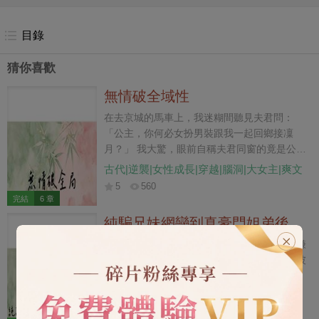
還是出事了。
目錄
猜你喜歡
無情破全域性
在去京城的馬車上，我迷糊間聽見夫君問：
「公主，你何必女扮男裝跟我一起回鄉接凜
月？」 我大驚，眼前自稱夫君同窗的竟是公
主！ 公主輕聲說道： 「謝斂，你明知我的心
古代|逆襲|女性成長|穿越|腦洞|大女主|爽文
8
意，駙馬你唾手可得，你妻子我也可以妥善安
5
560
排，錢、院子、鋪子和莊子我都能給，甚至還
完結
6 章
能求我父皇賜她一個縣主當當。 「要不是不想
純騙兄妹網戀到真豪門姐弟後
你落個停妻再娶的名聲，也不想我得個強佔人
夫的惡名，真想讓我父皇直接賜婚啊。」 夫君
我和我哥窮山惡水雙子星。 最窮那年，為了賺
嘆息一聲。 「公主，凜月雖然只是個村姑，但
學費，我倆互相偷對方的照片去網戀。 怕被彼
她救過我的命還助我科考，已和我成親，我不
此發現，他騙我說他進廠了，我騙他說我去搖
想做陳世美，等回京再看看，她若不犯錯，我
奶茶了。 和我網戀的姐姐哪裡都好，就是太喜
現代|沙雕|甜寵|校園|豪門霸總
1.1萬字
斷沒有休妻的理由。」 我嚇得立即屏氣凝神裝
歡我哥這張臉了，總是想奔現。 直到又一次婉
5
328