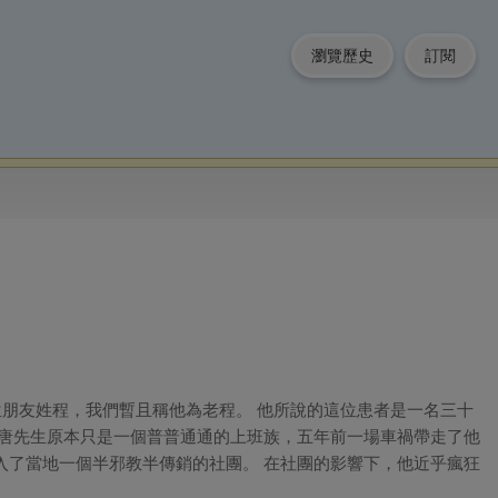
瀏覽歷史
訂閱
位朋友姓程，我們暫且稱他為老程。 他所說的這位患者是一名三十
 唐先生原本只是一個普普通通的上班族，五年前一場車禍帶走了他
入了當地一個半邪教半傳銷的社團。 在社團的影響下，他近乎瘋狂