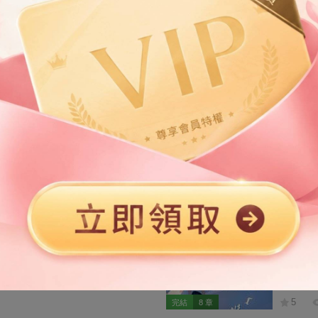
純騙
我和我哥窮山惡水雙子
網戀。 怕被彼此發現，他騙我說他進廠了，我騙他說我去搖奶茶了。 和我網戀
，你妻子我也可以妥善安排，錢、
的姐姐哪裡
她一個縣主當當。 「要不是
後，她
文
現代|沙
8.6千字
強佔人夫的惡名，真想讓我父皇直
知書，看到你的了。」 「
呀？」 我太吃壓力，嚇得一激靈，連夜單刪了她。 本來以為一切都結束了，開
5
完結
8 章
，等回京再看看，她若不犯錯，我
學當天，我
嗎？」 我心虛地偷偷溜走，一轉身就撞到一個男生身上。 剛要抬頭道歉，只聽
的冤種女配
舊信
，我看見了彈幕。 彈幕說，這個
結婚第
牌女友找上門，我姐就會成全網喊
生，一
動。 轉天把一個黃毛領回家：
要瞎胡鬧
把他和沈嶼一起趕出門，叉著腰放
個下馬
婚姻|男
垃圾桶！」 我站在原地喘了口
經給自
領回一個紅毛。 裴霜舉著雞毛撣子
5
完結
8 章
卻瘋了。 【救命，女配躲過了戀愛