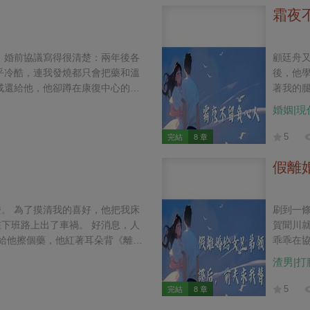
正的局才剛開始，那個被趕走的男
霜夜
後一推，扭頭給黃毛打電話。 「兄
來我姐店裡上班。」
 婚前協議寫得很清楚：兩年後各
顧廷舟又
乎冷酷，連我發燒都只會把藥和溫
後，他
戒還給他，他卻蹲在康復中心的小
著我的
按鈕。 機械女聲響徹安靜的客
芷寧穿著
婚姻|現
門鎖上
別想走
5
完結
8 章
假離
。 為了摸清我的喜好，他把我床
刷到一
下班路上出了車禍。 好消息，人
賀聞川
我給他擦個藥，他紅著耳朵背《離
乖乖在
喝醉後，他還抱著奶粉罐，苦口婆心
截了圖。
渣男|打
一根煙，然後轉身去拿了雞毛撣
貨，想幹
耽誤你
5
完結
8 章