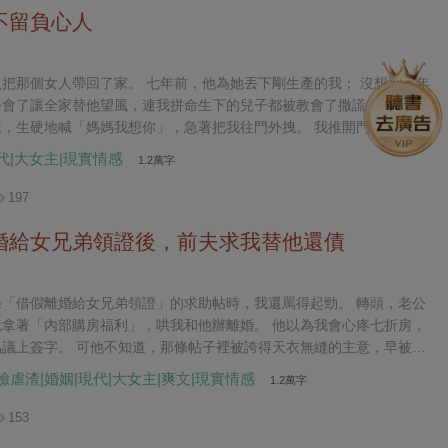
不留負心人
把那個女人帶回了家。 七年前，他為她丟下剛生產的我； 沒想到七年
學會了讓全家替他望風，連我拼命生下的兒子都被教會了撒謊。 兒子抱
腿，生硬地喊「媽媽我想你」，急著把我往門外拽。 我推開門，看見武
我的睡衣坐在主臥。 她以為我還會像從前一樣哭著求一個解釋。 我把
代|大女主|現實情感
1.2萬字
，給律師打電話：「帶著離婚協議和證據保全的人過來。今晚，一個都
。」
197
婚給女兄弟領證後，前夫求我替他還債
條「借假離婚給女兄弟領證」的求助帖時，我還罵得起勁。 轉頭，老公
就拿著「內部購房福利」，哄我和他辦離婚。 他以為我會心疼七折房，
協議上簽字。 可他不知道，那條帖子裡被誇得天衣無縫的主意，早被我
 他也不知道，就在剛剛，我已經發現了他藏在枕頭下的戶口本， 蠢
臉虐渣|婚姻|現代|大女主|爽文|現實情感
1.2萬字
什麼一看就知道。 我把離婚證塞進包裡，笑著給他讓路。 「去吧，別
給孩子上戶口。」
153