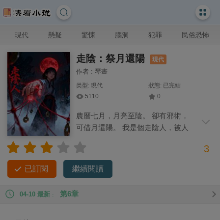
現代
懸疑
驚悚
腦洞
犯罪
民俗恐怖
走陰：祭月還陽
現代
作者 : 琴晝
类型: 現代
狀態: 已完結
5110
0
農曆七月，月亮至陰。 卻有邪術，
可借月還陽。 我是個走陰人，被人
用刀逼上祭臺。 他說成功給我一個億，但
3
若失敗，要我陪葬。
已訂閱
繼續閱讀
第6章
04-10 最新