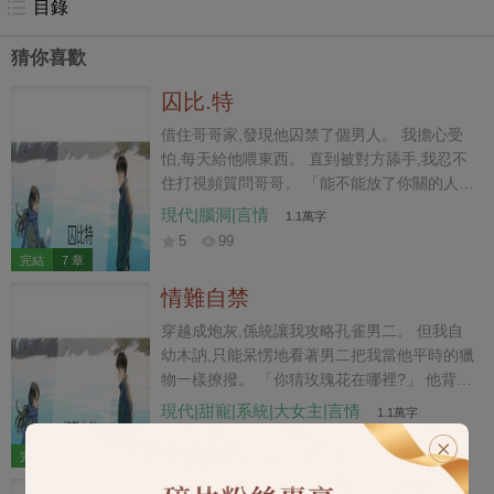
目錄
猜你喜歡
囚比.特
借住哥哥家,發現他囚禁了個男人。 我擔心受
怕,每天給他喂東西。 直到被對方舔手,我忍不
住打視頻質問哥哥。 「能不能放了你關的人?
你這是犯罪!他都被逼瘋了!」 外地出差的哥哥
現代|腦洞|言情
1.1萬字
尖叫。 「等等,我早搬家了,沒和你說嗎?」
5
99
「妹,你好像闖進別人家了。」
完結
7 章
情難自禁
穿越成炮灰,係統讓我攻略孔雀男二。 但我自
幼木訥,只能呆愣地看著男二把我當他平時的獵
物一樣撩撥。 「你猜玫瑰花在哪裡?」 他背手
拿著一束玫瑰花,笑盈盈地看著我。 【宿主,這
現代|甜寵|系統|大女主|言情
1.1萬字
種時候你就假裝害羞就可以了。】 哦哦害羞。
5
106
我靦腆地笑了一下,抬手拂過他的耳廓,隨後收
完結
8 章
回手: 「我猜......」 下一秒,一枝漂亮的紅玫瑰