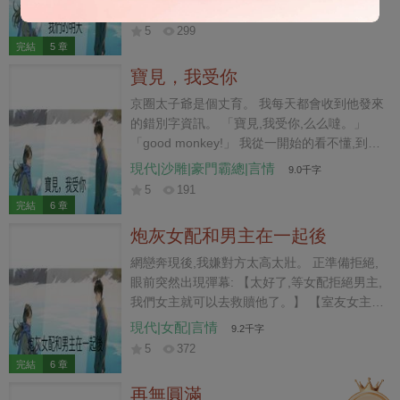
看著兩人眉來眼去的眼神,我也笑了。 「我當
面無表情地問我明早吃什麼。 今晚我剛換上新
現代|白月光|現實情感|言情
7.7千字
然不會生氣啦,希望你等會也不要生氣哦。」
買的睡裙,眼前忽然飄過彈幕。 【女配又開始
5
299
話落,禮堂大門被推開,一個比陸時恆還帥的男
倒貼了,男主心裡只有白月光。】 【他一直不
完結
5 章
人捧著花向我走來。 「閨蜜,我來搶婚啦!」
碰她,就是在替女主守身。】 【等白月光回國,
寶見，我受你
他會立刻離婚,把她淨身趕出去。】 【原著裡
她不肯簽字,最後病死在出租屋,一個月才被發
京圈太子爺是個丈育。 我每天都會收到他發來
現。】 我盯著鏡子裡的自己,慢慢把睡袍繫
的錯別字資訊。 「寶見,我受你,么么噠。」
緊。 臥室門恰好被推開。 丈夫洗完澡出來,見
「good monkey!」 我從一開始的看不懂,到後
我穿得嚴嚴實實,微微皺眉。 「今天不做了?」
來已經學會了配合。 畢竟他一個月給我一百
現代|沙雕|豪門霸總|言情
9.0千字
我往旁邊讓了讓。 「沒興趣。」
萬。 他就是給我發火星文,我都能意會。 直到
5
191
某天,他媽突然找上門,遞給我一張五千萬的支
完結
6 章
票。 我眼睛一亮,麻利地收進口袋。 「離開您
炮灰女配和男主在一起後
兒子是吧,我懂。」 她痛心疾首: 「不是,我是想
請你教他好好讀書。」 我:「?」
網戀奔現後,我嫌對方太高太壯。 正準備拒絕,
眼前突然出現彈幕: 【太好了,等女配拒絕男主,
我們女主就可以去救贖他了。】 【室友女主已
準備就緒,等女配一離開,她立刻上去安慰。】
現代|女配|言情
9.2千字
【女配還是太年輕,就喜歡斯文儒雅的,等大幾
5
372
歲就知道這種肩寬腰窄有多香了,力氣大到可以
完結
6 章
把你翻來覆去,抱著上樓梯都不是問題。】
再無圓滿